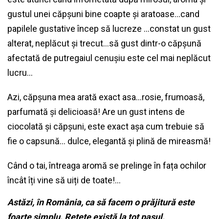
gustul unei căpșuni bine coapte și aratoase…cand
papilele gustative încep să lucreze …constat un gust
alterat, neplăcut și trecut…să gust dintr-o căpșună
afectată de putregaiul cenușiu este cel mai neplăcut
lucru…
Azi, căpșuna mea arată exact asa…rosie, frumoasă,
parfumată și delicioasă! Are un gust intens de
ciocolată și căpșuni, este exact așa cum trebuie să
fie o capsună… dulce, elegantă și plină de mireasmă!
Când o tai, întreaga aromă se prelinge în fața ochilor
încât îți vine să uiți de toate!…
Astăzi, în România, ca să facem o prăjitură este
foarte simplu. Rețete există la tot pasul.