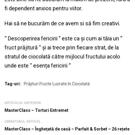
fi dependent anxios pentru viitor.
Hai să ne bucurăm de ce avem si să fim creativi.
“ Descoperirea fericirii ” este ca și cum ai tăia un “
fruct prăjitură “ și ai trece prin fiecare strat, de la
stratul de ciocolată către mijlocul fructului acolo
unde este “ esența fericirii “
Tag-uri:
Prăjituri Fructe Lucrate în Ciocolată
ARTICOLUL ANTERIOR
MasterClass – Torturi Entremet
URMATORUL ARTICOL
MasterClass – Înghețată de casă – Parfait & Sorbet – 26 rețete