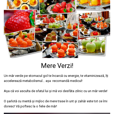
Mere Verzi!
Un măr verde pe stomacul gol te încarcă cu energie, te vitaminizează, îți
accelerează metabolismul… așa recomandă medicul!
Așa că voi asculta de sfatul lui și mă voi desfăta zilnic cu un măr verde!
O șarlotă cu mentă și mijloc de mere trase în unt și zahăr este tot ce îmi
doresc! Vă poftesc la o felie de măr!