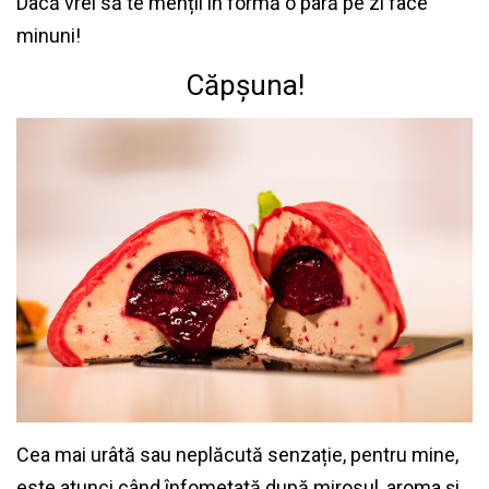
Dacă vrei să te menții în formă o pară pe zi face
minuni!
Căpșuna!
Cea mai urâtă sau neplăcută senzație, pentru mine,
este atunci când înfometată după mirosul, aroma și