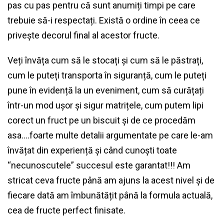
pas cu pas pentru că sunt anumiți timpi pe care
trebuie să-i respectați. Există o ordine în ceea ce
privește decorul final al acestor fructe.
Veți învăța cum să le stocați și cum să le păstrați,
cum le puteți transporta în siguranță, cum le puteți
pune în evidență la un eveniment, cum să curățați
într-un mod ușor și sigur matrițele, cum putem lipi
corect un fruct pe un biscuit și de ce procedăm
asa….foarte multe detalii argumentate pe care le-am
învățat din experiență și când cunoști toate
“necunoscutele” succesul este garantat!!! Am
stricat ceva fructe până am ajuns la acest nivel și de
fiecare dată am îmbunătățit până la formula actuală,
cea de fructe perfect finisate.