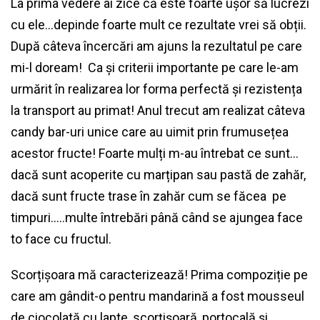
La prima vedere ai zice că este foarte ușor să lucrezi
cu ele…depinde foarte mult ce rezultate vrei să obții.
După câteva încercări am ajuns la rezultatul pe care
mi-l doream! Ca și criterii importante pe care le-am
urmărit în realizarea lor forma perfectă și rezistența
la transport au primat! Anul trecut am realizat câteva
candy bar-uri unice care au uimit prin frumusețea
acestor fructe! Foarte mulți m-au întrebat ce sunt…
dacă sunt acoperite cu marțipan sau pastă de zahăr,
dacă sunt fructe trase în zahăr cum se făcea pe
timpuri…..multe întrebări până când se ajungea face
to face cu fructul.
Scorțișoara mă caracterizează! Prima compoziție pe
care am gândit-o pentru mandarină a fost mousseul
de ciocolată cu lapte, scorțișoară, portocală și