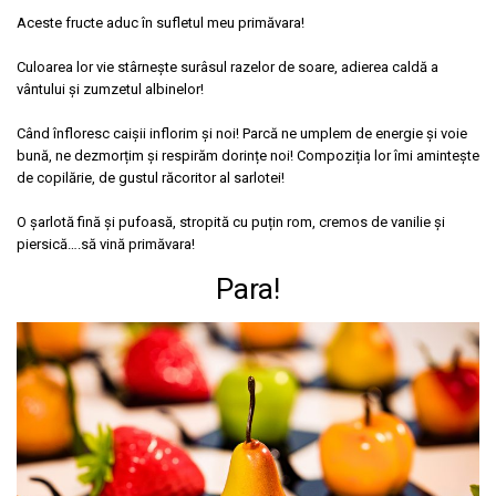
Aceste fructe aduc în sufletul meu primăvara!
Culoarea lor vie stârnește surâsul razelor de soare, adierea caldă a
vântului și zumzetul albinelor!
Când înfloresc caișii inflorim și noi! Parcă ne umplem de energie și voie
bună, ne dezmorțim și respirăm dorințe noi! Compoziția lor îmi amintește
de copilărie, de gustul răcoritor al sarlotei!
O șarlotă fină și pufoasă, stropită cu puțin rom, cremos de vanilie și
piersică….să vină primăvara!
Para!