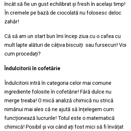
încât să fie un gust echilibrat și fresh în același timp!
În cremele pe bază de ciocolată nu folosesc deloc
zahăr!
Că să am un start bun îmi încep ziua cu o cafea cu
mult lapte alături de câțiva biscuiți sau fursecuri! Voi
cum procedați?
Îndulcitorii în cofetărie
Îndulcitorii intră în categoria celor mai comune
ingrediente folosite în cofetărie! Fără dulce nu
merge treaba! O mică analiză chimică nu strică
nimănui mai ales că ne ajută să înțelegem cum
funcționează lucrurile! Totul este o matematică
chimică! Posibil și voi când ați fost mici să fi învățat