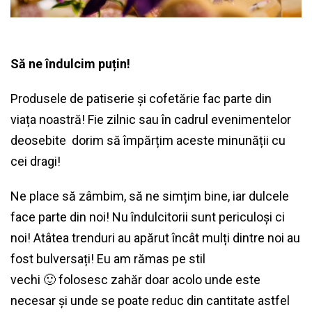
Să ne îndulcim puțin!
Produsele de patiserie și cofetărie fac parte din
viața noastră! Fie zilnic sau în cadrul evenimentelor
deosebite dorim să împărțim aceste minunății cu
cei dragi!
Ne place să zâmbim, să ne simțim bine, iar dulcele
face parte din noi! Nu îndulcitorii sunt periculoși ci
noi! Atâtea trenduri au apărut încât mulți dintre noi au
fost bulversați! Eu am rămas pe stil
vechi 🙂 folosesc zahăr doar acolo unde este
necesar și unde se poate reduc din cantitate astfel