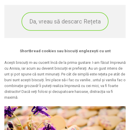
Da, vreau să descarc Rețeta
Shortbread cookies sau biscui
ț
i engleze
ș
ti cu unt
Acești biscuiți m-au cucerit încă de la prima gustare. I-am făcut împreună
cu Anisia, iar acum au devenit biscuiții ei preferați. Au un gust intens de
unt și pot spune că sunt minunați. Pe cât de simplă este rețeta pe atât de
buni sunt acești biscuiți. Îmi place să-i fac cu vanilie…untul și vanilia fac o
combinație grozavă! Îi puteți realiza împreună cu cei mici, va fi foarte
distractiv! Dacă veți folosi și decupatoare haioase, distracția va fi
maximă.