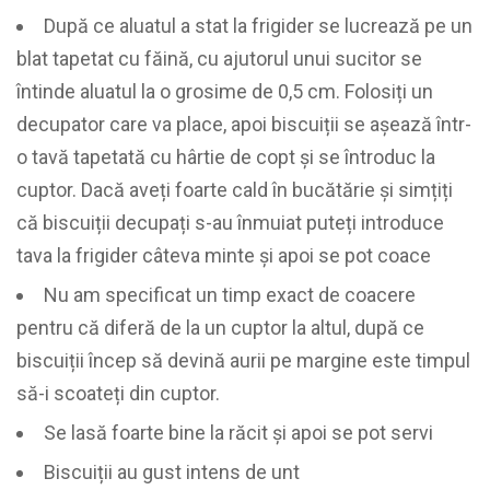
După ce aluatul a stat la frigider se lucrează pe un
blat tapetat cu făină, cu ajutorul unui sucitor se
întinde aluatul la o grosime de 0,5 cm. Folosiți un
decupator care va place, apoi biscuiții se așează într-
o tavă tapetată cu hârtie de copt și se întroduc la
cuptor. Dacă aveți foarte cald în bucătărie și simțiți
că biscuiții decupați s-au înmuiat puteți introduce
tava la frigider câteva minte și apoi se pot coace
Nu am specificat un timp exact de coacere
pentru că diferă de la un cuptor la altul, după ce
biscuiții încep să devină aurii pe margine este timpul
să-i scoateți din cuptor.
Se lasă foarte bine la răcit și apoi se pot servi
Biscuiții au gust intens de unt