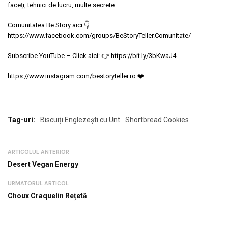
faceți, tehnici de lucru, multe secrete…
Comunitatea Be Story aici:
👇
https://www.facebook.com/groups/BeStoryTeller.Comunitate/
Subscribe YouTube – Click aici:
👉
https://bit.ly/3bKwaJ4
https://www.instagram.com/bestoryteller.ro
❤️
Tag-uri:
Biscuiți Englezești cu Unt
Shortbread Cookies
ARTICOLUL ANTERIOR
Desert Vegan Energy
URMATORUL ARTICOL
Choux Craquelin Rețetă