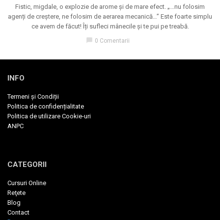
Fistic, migdale, o explozie de arome și de mare efect. „…nu folosim
agenți de creștere, ne folosim de aerarea mecanică…” Este foarte simplu
ce avem de făcut! Îți sufleci mânecile și te pui pe treabă.
chat_bubble
0 Comentarii
INFO
Termeni și Condiții
Politica de confidențialitate
Politica de utilizare Cookie-uri
ANPC
CATEGORII
Cursuri Online
Reţete
Blog
Contact