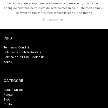
Fistic, migdale, o explozie de arome și de mare efect. „…nu folosim
agenți de creștere, ne folosim de aerarea mecanică…” Este foarte simplu
ce avem de făcut! Îți sufleci mânecile și te pui pe treabă.
chat_bubble
0 Comentarii
INFO
Termeni și Condiții
Politica de confidențialitate
Politica de utilizare Cookie-uri
ANPC
CATEGORII
Cursuri Online
Reţete
Blog
Contact